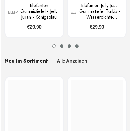
Elefanten
Elefanten Jelly Jussi
Gummistiefel - Jelly
Gummistiefel Türkis -
ELEFANTEN
ELEFANTEN
Julian - Königsblau
Wasserdichte
Kinderstiefel mit
€29,90
€29,90
Rutschfester Sohle
Neu Im Sortiment
Alle Anzeigen