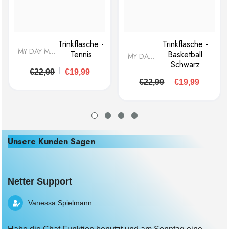
Trinkflasche -
Trinkflasche -
MY DAY MY
Tennis
Basketball
MY DAY
DREAM
Schwarz
MY
€22,99
€19,99
DREAM
€22,99
€19,99
Unsere Kunden Sagen
Netter Support
Vanessa Spielmann